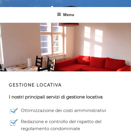
Salta
GmbH
cond
o
Haus­ver­waltung
gmbh
al
Menu
contenuto
La tua completa soddisfazione è la nostra motivazione!
GESTIONE LOCATIVA
I nostri principali servizi di gestione locativa
Ottimizzazione dei costi amministrativi
Redazione e controllo del rispetto del
regolamento condominiale