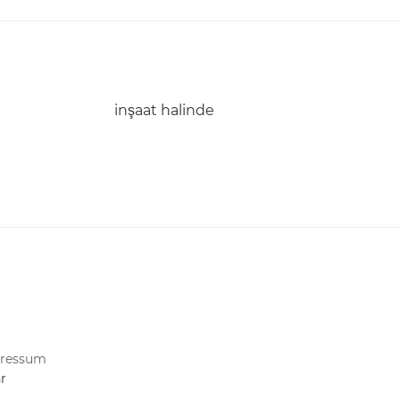
inşaat halinde
ressum
hr