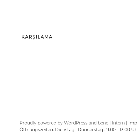
Zum
GmbH
Inhalt
cond
o
springen
Haus­ver­waltung
gmbh
Ihre Zufriedenheit ist unsere Motivation!
KARŞILAMA
Proudly powered by WordPress and bene |
Intern
|
Imp
Öffnungszeiten: Dienstag., Donnerstag.: 9.00 - 13.00 U