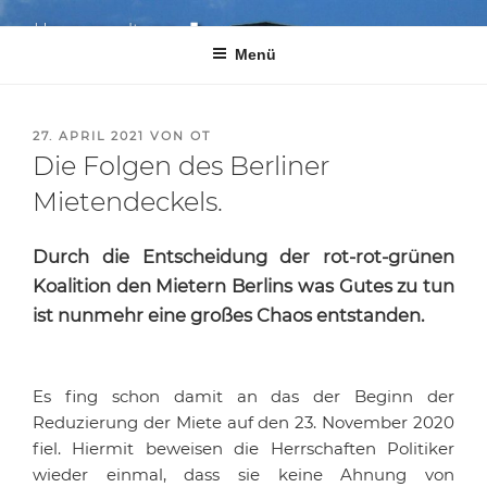
Zum
GmbH
cond
o
Haus­ver­waltung
gmbh
Inhalt
Menü
springen
Ihre Zufriedenheit ist unsere Motivation!
VERÖFFENTLICHT
27. APRIL 2021
VON
OT
AM
Die Folgen des Berliner
Mietendeckels.
Durch die Entscheidung der rot-rot-grünen
Koalition den Mietern Berlins was Gutes zu tun
ist nunmehr eine großes Chaos entstanden.
Es fing schon damit an das der Beginn der
Reduzierung der Miete auf den 23. November 2020
fiel. Hiermit beweisen die Herrschaften Politiker
wieder einmal, dass sie keine Ahnung von