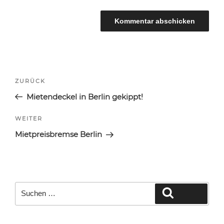
Beitragsnavigation
Vorheriger
ZURÜCK
Beitrag
Mietendeckel in Berlin gekippt!
Nächster
WEITER
Beitrag
Mietpreisbremse Berlin
Suche
Suchen
nach: